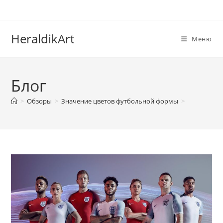
Перейти
к
содержимому
HeraldikArt
Меню
Блог
>
Обзоры
>
Значение цветов футбольной формы
>